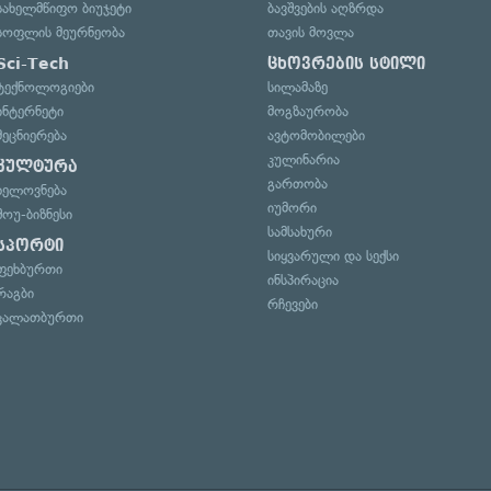
სახელმწიფო ბიუჯეტი
ბავშვების აღზრდა
სოფლის მეურნეობა
თავის მოვლა
Sci-Tech
ცხოვრების სტილი
ტექნოლოგიები
სილამაზე
ინტერნეტი
მოგზაურობა
მეცნიერება
ავტომობილები
კულინარია
კულტურა
გართობა
ხელოვნება
იუმორი
შოუ-ბიზნესი
სამსახური
სპორტი
სიყვარული და სექსი
ფეხბურთი
ინსპირაცია
რაგბი
რჩევები
კალათბურთი