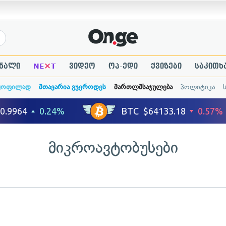
×
ნალი
NE
T
ვიდეო
ოპ-ედი
ქვიზები
საკითხ
ყოფილად
მთავარია გჯეროდეს
მართლმსაჯულება
პოლიტიკა
მიკროავტობუსები
ადახედვა