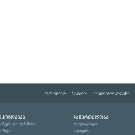
ჩვენ შესახებ
რეკლამა
სარედაქციო კოდექსი
ეკონომიკა
ჯანმრთელობა
ბანკები და ფინანსები
ფსიქოლოგია
ბიზნესი
მედიცინა