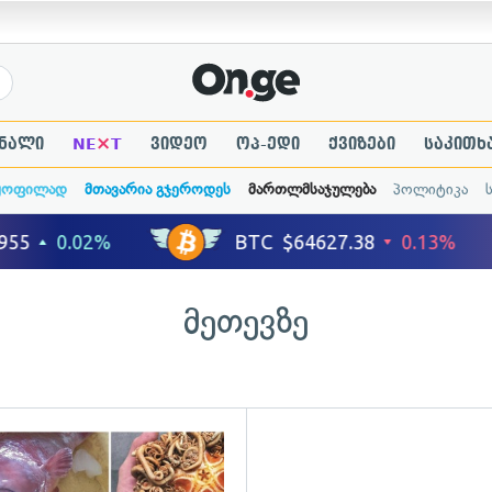
×
ნალი
NE
T
ვიდეო
ოპ-ედი
ქვიზები
საკითხ
ყოფილად
მთავარია გჯეროდეს
მართლმსაჯულება
პოლიტიკა
მეთევზე
ადახედვა
გადახედვა