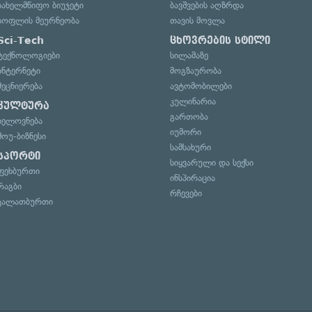
სახელმწიფო ბიუჯეტი
ბავშვების აღზრდა
სოფლის მეურნეობა
თავის მოვლა
Sci-Tech
ცხოვრების სტილი
ტექნოლოგიები
სილამაზე
ინტერნეტი
მოგზაურობა
მეცნიერება
ავტომობილები
კულინარია
კულტურა
გართობა
ხელოვნება
იუმორი
შოუ-ბიზნესი
სამსახური
სპორტი
სიყვარული და სექსი
ფეხბურთი
ინსპირაცია
რაგბი
რჩევები
კალათბურთი