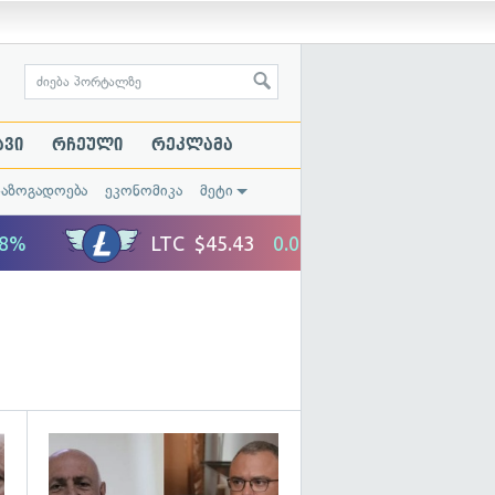
ავი
რჩეული
რეკლამა
საზოგადოება
ეკონომიკა
მეტი
გადახედვა
გადახედვა