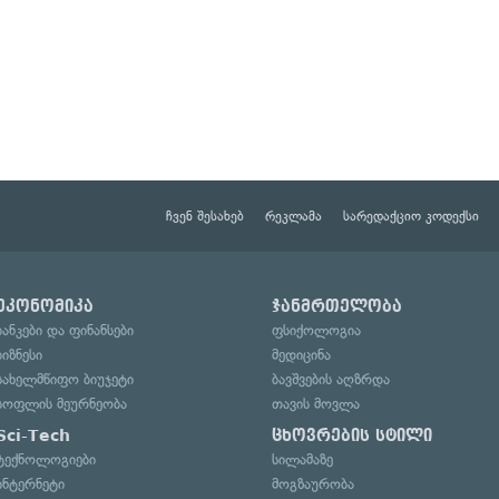
ჩვენ შესახებ
რეკლამა
სარედაქციო კოდექსი
ეკონომიკა
ჯანმრთელობა
ბანკები და ფინანსები
ფსიქოლოგია
ბიზნესი
მედიცინა
სახელმწიფო ბიუჯეტი
ბავშვების აღზრდა
სოფლის მეურნეობა
თავის მოვლა
Sci-Tech
ცხოვრების სტილი
ტექნოლოგიები
სილამაზე
ინტერნეტი
მოგზაურობა