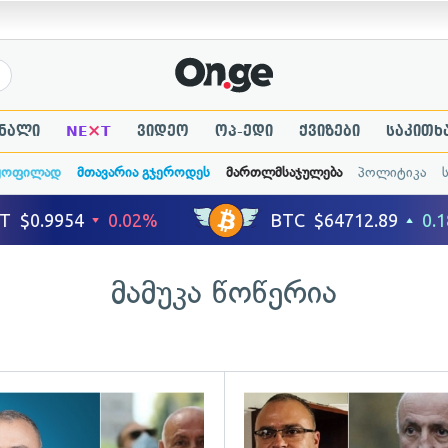
×
ნალი
NE
T
ვიდეო
ოპ-ედი
ქვიზები
საკითხ
ყოფილად
მთავარია გჯეროდეს
მართლმსაჯულება
პოლიტიკა
მამუკა წოწერია
ადახედვა
გადახედვა