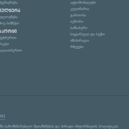
მეცნიერება
ავტომობილები
კულინარია
კულტურა
გართობა
ხელოვნება
იუმორი
შოუ-ბიზნესი
სამსახური
სპორტი
სიყვარული და სექსი
ფეხბურთი
ინსპირაცია
რაგბი
რჩევები
კალათბურთი
891
ენს
სამომხმარებლო შეთანხმებას
და
პირადი ინფორმაციის პოლიტიკას
.