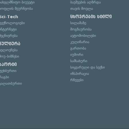
სახელმწიფო ბიუჯეტი
ბავშვების აღზრდა
სოფლის მეურნეობა
თავის მოვლა
Sci-Tech
ცხოვრების სტილი
ტექნოლოგიები
სილამაზე
ინტერნეტი
მოგზაურობა
მეცნიერება
ავტომობილები
კულინარია
კულტურა
გართობა
ხელოვნება
იუმორი
შოუ-ბიზნესი
სამსახური
სპორტი
სიყვარული და სექსი
ფეხბურთი
ინსპირაცია
რაგბი
რჩევები
კალათბურთი