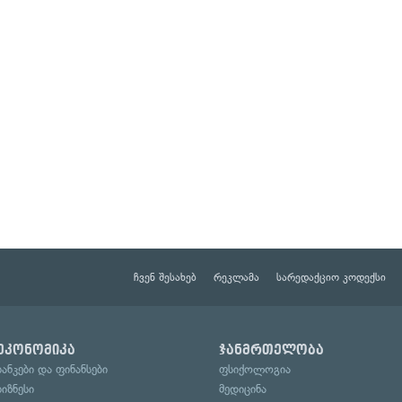
ჩვენ შესახებ
რეკლამა
სარედაქციო კოდექსი
ეკონომიკა
ჯანმრთელობა
ბანკები და ფინანსები
ფსიქოლოგია
ბიზნესი
მედიცინა