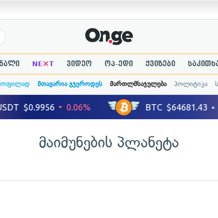
×
ნალი
NE
T
ვიდეო
ოპ-ედი
ქვიზები
საკითხ
ყოფილად
მთავარია გჯეროდეს
მართლმსაჯულება
პოლიტიკა
მაიმუნების პლანეტა
ადახედვა