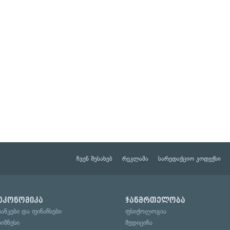
ჩვენ შესახებ
რეკლამა
სარედაქციო კოდექსი
ეკონომიკა
ჯანმრთელობა
ბანკები და ფინანსები
ფსიქოლოგია
ბიზნესი
მედიცინა