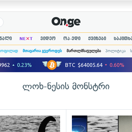
×
ნალი
NE
T
ვიდეო
ოპ-ედი
ქვიზები
საკითხ
ყოფილად
მთავარია გჯეროდეს
მართლმსაჯულება
პოლიტიკა
ლოხ-ნესის მონსტრი
ადახედვა
გადახედვა