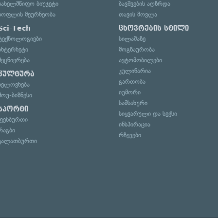
სახელმწიფო ბიუჯეტი
ბავშვების აღზრდა
სოფლის მეურნეობა
თავის მოვლა
Sci-Tech
ცხოვრების სტილი
ტექნოლოგიები
სილამაზე
ინტერნეტი
მოგზაურობა
მეცნიერება
ავტომობილები
კულინარია
კულტურა
გართობა
ხელოვნება
იუმორი
შოუ-ბიზნესი
სამსახური
სპორტი
სიყვარული და სექსი
ფეხბურთი
ინსპირაცია
რაგბი
რჩევები
კალათბურთი