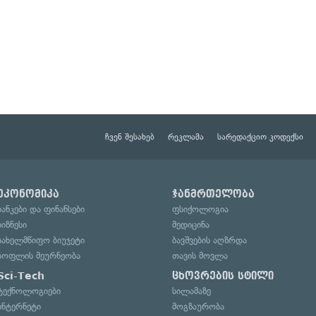
ჩვენ შესახებ
რეკლამა
სარედაქციო კოდექსი
ეკონომიკა
ჯანმრთელობა
ბანკები და ფინანსები
ფსიქოლოგია
ბიზნესი
მედიცინა
სახელმწიფო ბიუჯეტი
ბავშვების აღზრდა
სოფლის მეურნეობა
თავის მოვლა
Sci-Tech
ცხოვრების სტილი
ტექნოლოგიები
სილამაზე
ინტერნეტი
მოგზაურობა