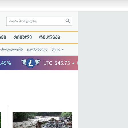
ავი
რჩეული
რეკლამა
საზოგადოება
ეკონომიკა
მეტი
გადახედვა
გადახედვა