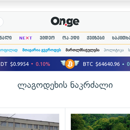
×
ნალი
NE
T
ვიდეო
ოპ-ედი
ქვიზები
საკითხ
ყოფილად
მთავარია გჯეროდეს
მართლმსაჯულება
პოლიტიკა
ლაგოდეხის ნაკრძალი
ადახედვა
გადახედვა