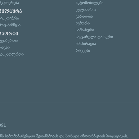
მეცნიერება
ავტომობილები
კულინარია
კულტურა
გართობა
ხელოვნება
იუმორი
შოუ-ბიზნესი
სამსახური
სპორტი
სიყვარული და სექსი
ფეხბურთი
ინსპირაცია
რაგბი
რჩევები
კალათბურთი
891
ენს
სამომხმარებლო შეთანხმებას
და
პირადი ინფორმაციის პოლიტიკას
.