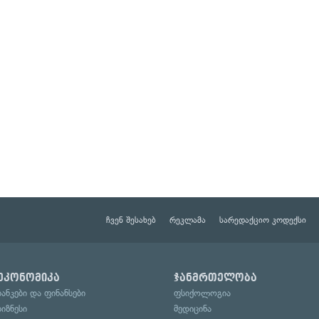
ჩვენ შესახებ
რეკლამა
სარედაქციო კოდექსი
ეკონომიკა
ჯანმრთელობა
ბანკები და ფინანსები
ფსიქოლოგია
ბიზნესი
მედიცინა