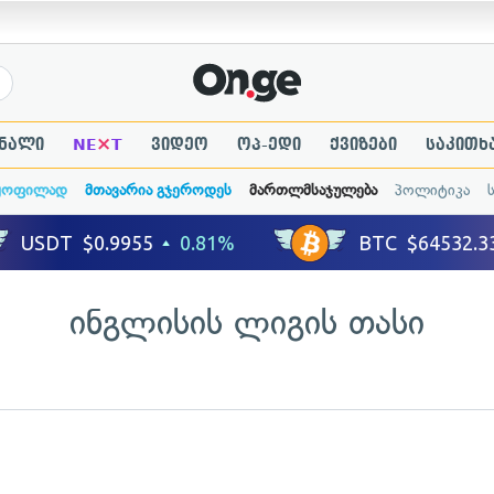
×
ნალი
NE
T
ვიდეო
ოპ-ედი
ქვიზები
საკითხ
ყოფილად
მთავარია გჯეროდეს
მართლმსაჯულება
პოლიტიკა
ინგლისის ლიგის თასი
ადახედვა