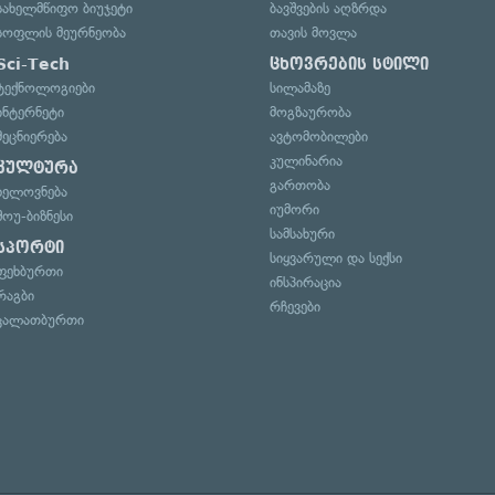
სახელმწიფო ბიუჯეტი
ბავშვების აღზრდა
სოფლის მეურნეობა
თავის მოვლა
Sci-Tech
ცხოვრების სტილი
ტექნოლოგიები
სილამაზე
ინტერნეტი
მოგზაურობა
მეცნიერება
ავტომობილები
კულინარია
კულტურა
გართობა
ხელოვნება
იუმორი
შოუ-ბიზნესი
სამსახური
სპორტი
სიყვარული და სექსი
ფეხბურთი
ინსპირაცია
რაგბი
რჩევები
კალათბურთი