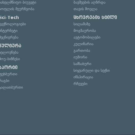
სახელმწიფო ბიუჯეტი
ბავშვების აღზრდა
სოფლის მეურნეობა
თავის მოვლა
Sci-Tech
ცხოვრების სტილი
ტექნოლოგიები
სილამაზე
ინტერნეტი
მოგზაურობა
მეცნიერება
ავტომობილები
კულინარია
კულტურა
გართობა
ხელოვნება
იუმორი
შოუ-ბიზნესი
სამსახური
სპორტი
სიყვარული და სექსი
ფეხბურთი
ინსპირაცია
რაგბი
რჩევები
კალათბურთი