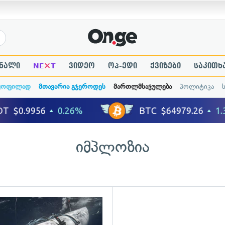
×
ნალი
NE
T
ვიდეო
ოპ-ედი
ქვიზები
საკითხ
ყოფილად
მთავარია გჯეროდეს
მართლმსაჯულება
პოლიტიკა
იმპლოზია
ადახედვა
გადახედვა