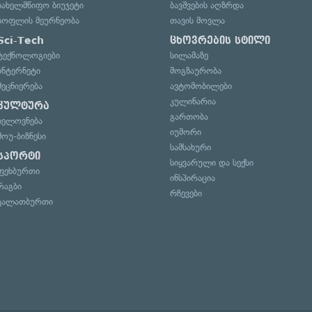
სახელმწიფო ბიუჯეტი
ბავშვების აღზრდა
სოფლის მეურნეობა
თავის მოვლა
Sci-Tech
ცხოვრების სტილი
ტექნოლოგიები
სილამაზე
ინტერნეტი
მოგზაურობა
მეცნიერება
ავტომობილები
კულინარია
კულტურა
გართობა
ხელოვნება
იუმორი
შოუ-ბიზნესი
სამსახური
სპორტი
სიყვარული და სექსი
ფეხბურთი
ინსპირაცია
რაგბი
რჩევები
კალათბურთი