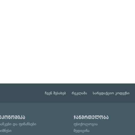
ჩვენ შესახებ
რეკლამა
სარედაქციო კოდექსი
ეკონომიკა
ჯანმრთელობა
ბანკები და ფინანსები
ფსიქოლოგია
ბიზნესი
მედიცინა