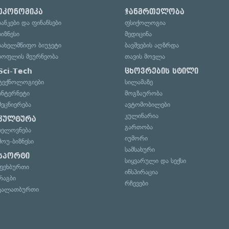
ეკონომიკა
ჯანმრთელობა
ბანკები და ფინანსები
ფსიქოლოგია
ბიზნესი
მედიცინა
სახელმწიფო ბიუჯეტი
ბავშვების აღზრდა
სოფლის მეურნეობა
თავის მოვლა
Sci-Tech
ცხოვრების სტილი
ტექნოლოგიები
სილამაზე
ინტერნეტი
მოგზაურობა
მეცნიერება
ავტომობილები
კულინარია
კულტურა
გართობა
ხელოვნება
იუმორი
შოუ-ბიზნესი
სამსახური
სპორტი
სიყვარული და სექსი
ფეხბურთი
ინსპირაცია
რაგბი
რჩევები
კალათბურთი