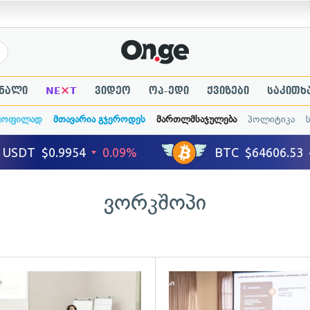
×
ნალი
NE
T
ვიდეო
ოპ-ედი
ქვიზები
საკითხ
ყოფილად
მთავარია გჯეროდეს
მართლმსაჯულება
პოლიტიკა
ვორკშოპი