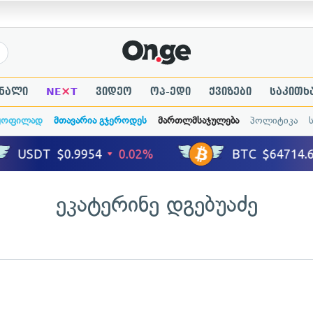
×
ნალი
NE
T
ვიდეო
ოპ-ედი
ქვიზები
საკითხ
ყოფილად
მთავარია გჯეროდეს
მართლმსაჯულება
პოლიტიკა
ეკატერინე დგებუაძე