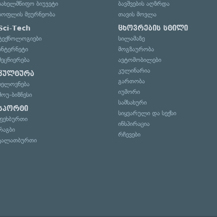
სახელმწიფო ბიუჯეტი
ბავშვების აღზრდა
სოფლის მეურნეობა
თავის მოვლა
Sci-Tech
ცხოვრების სტილი
ტექნოლოგიები
სილამაზე
ინტერნეტი
მოგზაურობა
მეცნიერება
ავტომობილები
კულინარია
კულტურა
გართობა
ხელოვნება
იუმორი
შოუ-ბიზნესი
სამსახური
სპორტი
სიყვარული და სექსი
ფეხბურთი
ინსპირაცია
რაგბი
რჩევები
კალათბურთი