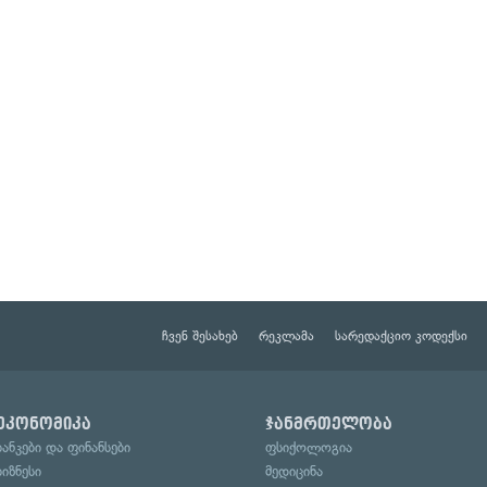
ჩვენ შესახებ
რეკლამა
სარედაქციო კოდექსი
ეკონომიკა
ჯანმრთელობა
ბანკები და ფინანსები
ფსიქოლოგია
ბიზნესი
მედიცინა