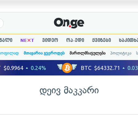
×
ნალი
NE
T
ვიდეო
ოპ-ედი
ქვიზები
საკითხ
ყოფილად
მთავარია გჯეროდეს
მართლმსაჯულება
პოლიტიკა
დეივ მაკკარი
ადახედვა