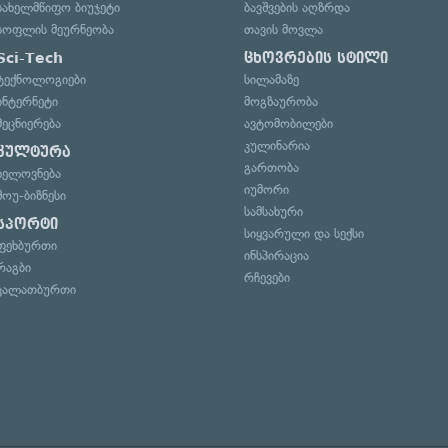
სახელმწიფო ბიუჯეტი
ბავშვების აღზრდა
სოფლის მეურნეობა
თავის მოვლა
Sci-Tech
ცხოვრების სტილი
ტექნოლოგიები
სილამაზე
ინტერნეტი
მოგზაურობა
მეცნიერება
ავტომობილები
კულინარია
კულტურა
გართობა
ხელოვნება
იუმორი
შოუ-ბიზნესი
სამსახური
სპორტი
სიყვარული და სექსი
ფეხბურთი
ინსპირაცია
რაგბი
რჩევები
კალათბურთი