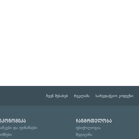
ჩვენ შესახებ
რეკლამა
სარედაქციო კოდექსი
ეკონომიკა
ჯანმრთელობა
ბანკები და ფინანსები
ფსიქოლოგია
ბიზნესი
მედიცინა