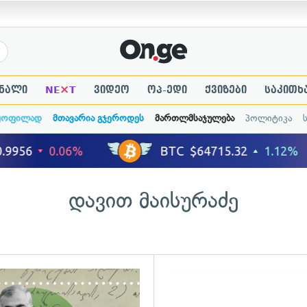
×
ნალი
NE
T
ვიდეო
ოპ-ედი
ქვიზები
საკითხ
ყოფილად
მთავარია გჯეროდეს
მართლმსაჯულება
პოლიტიკა
დავით მაისურაძე
გადახედვა