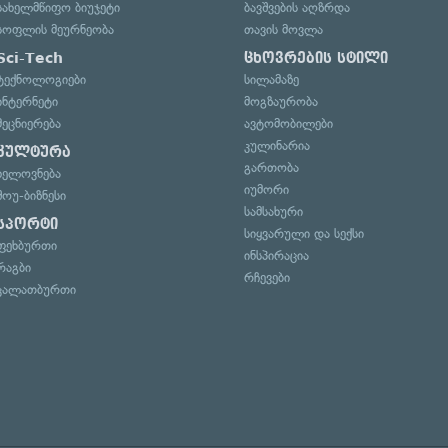
სახელმწიფო ბიუჯეტი
ბავშვების აღზრდა
სოფლის მეურნეობა
თავის მოვლა
Sci-Tech
ცხოვრების სტილი
ტექნოლოგიები
სილამაზე
ინტერნეტი
მოგზაურობა
მეცნიერება
ავტომობილები
კულინარია
კულტურა
გართობა
ხელოვნება
იუმორი
შოუ-ბიზნესი
სამსახური
სპორტი
სიყვარული და სექსი
ფეხბურთი
ინსპირაცია
რაგბი
რჩევები
კალათბურთი