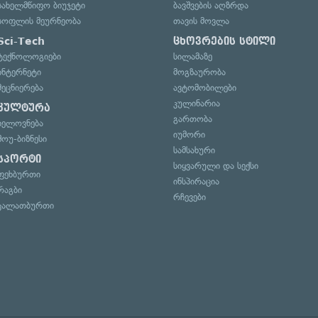
სახელმწიფო ბიუჯეტი
ბავშვების აღზრდა
სოფლის მეურნეობა
თავის მოვლა
Sci-Tech
ცხოვრების სტილი
ტექნოლოგიები
სილამაზე
ინტერნეტი
მოგზაურობა
მეცნიერება
ავტომობილები
კულინარია
კულტურა
გართობა
ხელოვნება
იუმორი
შოუ-ბიზნესი
სამსახური
სპორტი
სიყვარული და სექსი
ფეხბურთი
ინსპირაცია
რაგბი
რჩევები
კალათბურთი