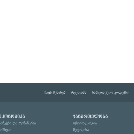
ჩვენ შესახებ
რეკლამა
სარედაქციო კოდექსი
ეკონომიკა
ჯანმრთელობა
ბანკები და ფინანსები
ფსიქოლოგია
ბიზნესი
მედიცინა