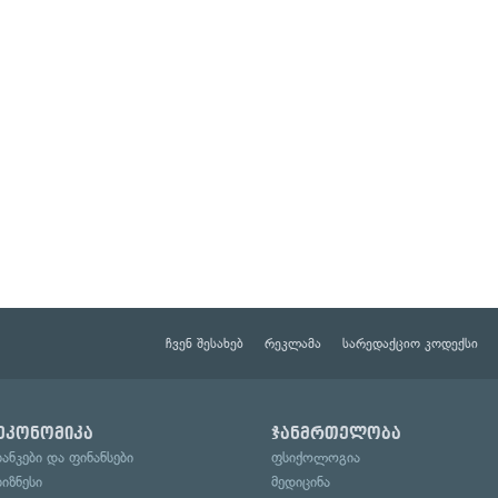
ჩვენ შესახებ
რეკლამა
სარედაქციო კოდექსი
ეკონომიკა
ჯანმრთელობა
ბანკები და ფინანსები
ფსიქოლოგია
ბიზნესი
მედიცინა