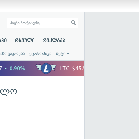
ავი
რჩეული
რეკლამა
საზოგადოება
ეკონომიკა
მეტი
რთლო