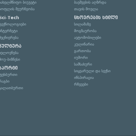
სახელმწიფო ბიუჯეტი
ბავშვების აღზრდა
სოფლის მეურნეობა
თავის მოვლა
Sci-Tech
ცხოვრების სტილი
ტექნოლოგიები
სილამაზე
ინტერნეტი
მოგზაურობა
მეცნიერება
ავტომობილები
კულინარია
კულტურა
გართობა
ხელოვნება
იუმორი
შოუ-ბიზნესი
სამსახური
სპორტი
სიყვარული და სექსი
ფეხბურთი
ინსპირაცია
რაგბი
რჩევები
კალათბურთი