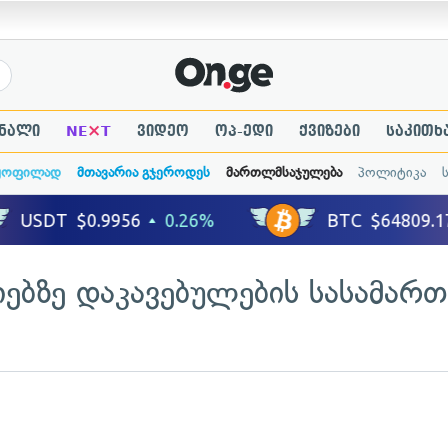
×
ნალი
NE
T
ვიდეო
ოპ-ედი
ქვიზები
საკითხ
ყოფილად
მთავარია გჯეროდეს
მართლმსაჯულება
პოლიტიკა
იებზე დაკავებულების სასამა
ადახედვა