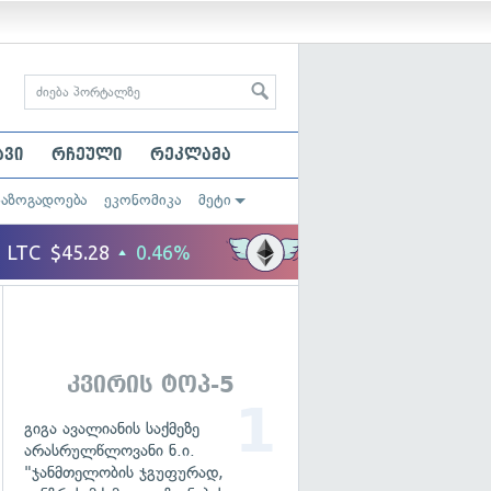
ავი
რჩეული
რეკლამა
საზოგადოება
ეკონომიკა
მეტი
კვირის ტოპ-5
გიგა ავალიანის საქმეზე
არასრულწლოვანი ნ.ი.
"ჯანმთელობის ჯგუფურად,