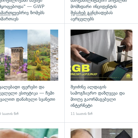
ცირეწლოვანი ბავშვი
სარეაბილიტაციო არეალში
მყოფებოდა" — GWP
მომხდარი ინციდენტის
ამართლებრივ ზომებს
შესახებ განცხადებას
საათის წინ
10 საათის წინ
იმართავს
ავრცელებს
დახედვა
გადახედვა
ვალებადი ფერები და
შეიძინე ალდაგის
ცვლელი ესთეტიკა — ჩემი
სამოგზაურო დაზღვევა და
ვალით დანახული სვანეთი
მიიღე გაორმაგებული
ინტერნეტი
 საათის წინ
11 საათის წინ
გადახედვა