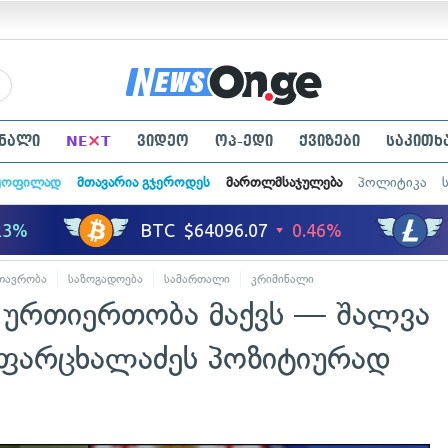
×
ნალი
NE
T
ვიდეო
ოპ-ედი
ქვიზები
საკითხ
ყოფილად
მთავარია გჯეროდეს
მართლმსაჯულება
პოლიტიკა
თავრობა
საზოგადოება
სამართალი
კრიმინალი
ი ურთიერთობა მაქვს — შალვა
ფარცხალაძეს პოზიტიურად