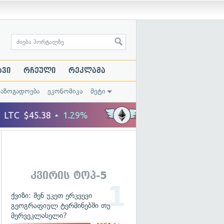
ავი
რჩეული
რეკლამა
საზოგადოება
ეკონომიკა
მეტი
კვირის ტოპ-5
ქვიზი: შენ უკეთ ერკვევი
გეოგრაფიულ ტერმინებში თუ
მერვეკლასელი?