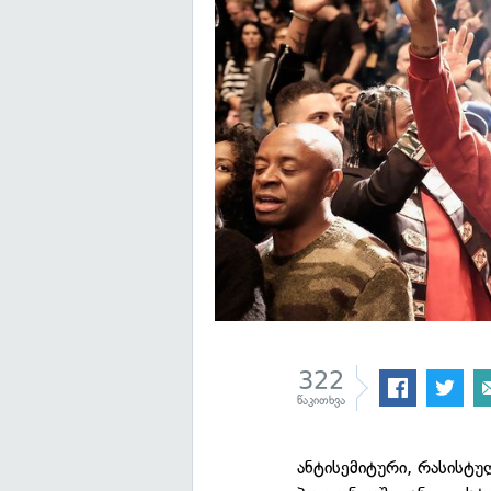
322
წაკითხვა
ანტისემიტური, რასისტუ