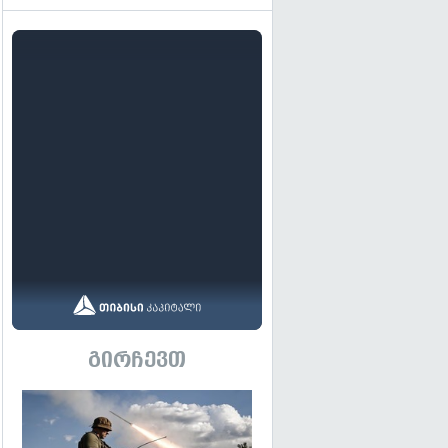
გირჩევთ
გადახედვა