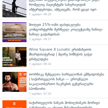
რომელიც პაციენტებს სახურავიდან
აშტერდებოდა, ამტკიცებს, რომ ყვავი იყო
7 აგვისტო, 09:29
მიიღეთ 25%-იანი ფასდაკლება
კომფორტერში შერჩეულ კოლექციაზე ნაწილ-
ნაწილ გადახდისას
7 აგვისტო, 09:27
Wine Square X Lunatic ერთმანეთის
მხარდასაჭერად | მცირე ბიზნესის ჯაჭვი
გრძელდება
7 აგვისტო, 08:16
თორნიკე შენგელია ბარსელონას ემშვიდობება
| საქართველოს ბანკი — ეროვნული
საკალათბურთო ნაკრების გენერალური
სპონსორი
7 აგვისტო, 07:20
საქართველოს ბანკის მობილბანკის მორიგი
განახლება — ახალი შესაძლებლობები