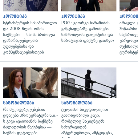
პოლიტიკა
პოლიტიკა
პოლიტი
სტრასბურგის სასამართლო
POG: გიორგი ბარამიძის
ირაკლი კ
და 2008 წლის ომის
განცხადებაზე გამოძიება
შინაარსი
საქმეები — საიას ბრძოლა
სამშობლოს ღალატისა და
საქართვ
დაზარალებულთა
საბოტაჟის ფაქტზე დაიწყო
უარყოფი
უფლებებისა და
შექმნილ
კომპენსაციებისთვის
ტურისტე
საზოგადოება
საზოგადოება
რა მტკიცებულებებით
ცელიანი სიკვდილივით
ედავება პროკურატურა ნ.ი.-
გამოწყობილი კაცი,
ს გიგა ავალიანის საქმეზე
რომელიც პაციენტებს
ძალადობის წაქეზებას —
სახურავიდან
საქმის დეტალები
აშტერდებოდა, ამტკიცებს,